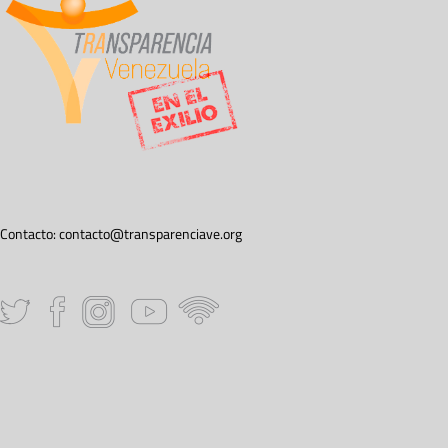
Contacto:
contacto@transparenciave.org