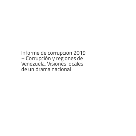
Informe de corrupción 2019
– Corrupción y regiones de
Venezuela. Visiones locales
de un drama nacional
Informe de corrupción 2019
– Bonos, CLAP y Carnet de