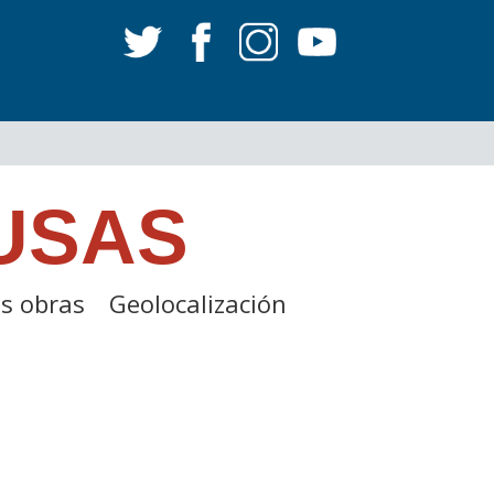
USAS
s obras
Geolocalización