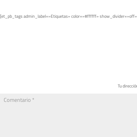
[et_pb_tags admin_label=»Etiquetas» color=»#ffffff» show_divider=»off»
Tu direcció