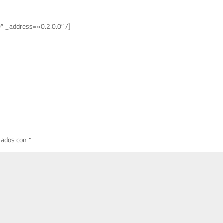
″ _address=»0.2.0.0″ /]
cados con
*