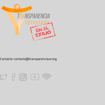
Contacto:
contacto@transparenciave.org