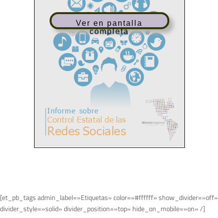
Ver en pantalla
completa
[et_pb_tags admin_label=»Etiquetas» color=»#ffffff» show_divider=»off»
divider_style=»solid» divider_position=»top» hide_on_mobile=»on» /]