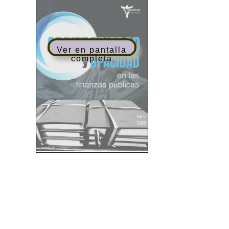
Ver en pantalla
completa