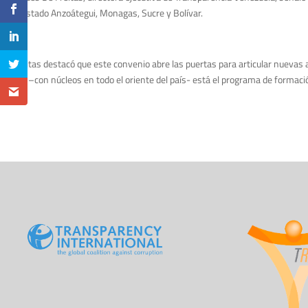
en el estado Anzoátegui, Monagas, Sucre y Bolívar.
De Freitas destacó que este convenio abre las puertas para articular nuevas a
UGMA –con núcleos en todo el oriente del país- está el programa de formació