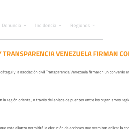
Denuncia
Incidencia
Regiones
 TRANSPARENCIA VENEZUELA FIRMAN C
átegui y la asociación civil Transparencia Venezuela firmaron un convenio 
n la región oriental, a través del enlace de puentes entre los organismos regi
e esta alianza permitirá la ejecución de acciones que permitan aplicar la contr