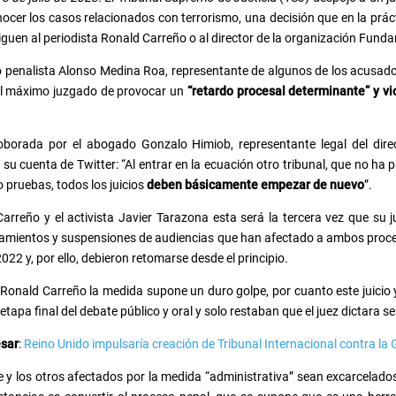
cer los casos relacionados con terrorismo, una decisión que en la prác
iguen al periodista Ronald Carreño o al director de la organización Funda
do penalista Alonso Medina Roa, representante de algunos de los acusado
l máximo juzgado de provocar un
“retardo procesal determinante” y
vi
oborada por el abogado Gonzalo Himiob, representante legal del dire
 su cuenta de Twitter: “Al entrar en la ecuación otro tribunal, que no ha 
 pruebas, todos los juicios
deben básicamente empezar de nuevo
”.
Carreño y el activista Javier Tarazona esta será la tercera vez que su
amientos y suspensiones de audiencias que han afectado a ambos proce
022 y, por ello, debieron retomarse desde el principio.
 Ronald Carreño la medida supone un duro golpe, por cuanto este juicio 
 etapa final del debate público y oral y solo restaban que el juez dictara s
esar
:
Reino Unido impulsaría creación de Tribunal Internacional contra la
e y los otros afectados por la medida “administrativa” sean excarcelado