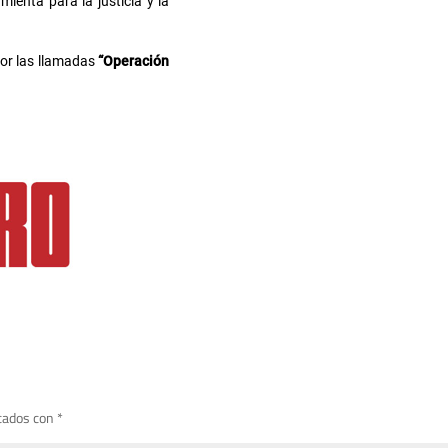
ienta para la justicia y la
por las llamadas
“Operación
cados con
*