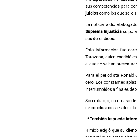
sus competencias para cono
juicios
como los que se le s
La noticia la dio el aboga
Suprema Injusticia
culpó a
sus defendidos.
Esta información fue corr
Tarazona, quien escribió en
el que no se han presentado
Para el periodista Ronald 
cero. Los constantes aplaz
interrumpidos a finales de 2
Sin embargo, en el caso de
de conclusiones; es decir la
📍
También te puede inter
Himiob exigió que su client