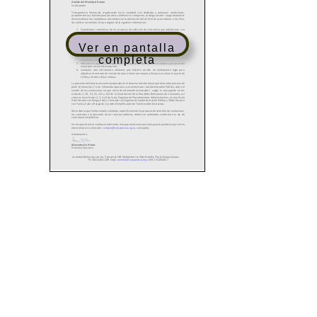
Ver en pantalla
completa