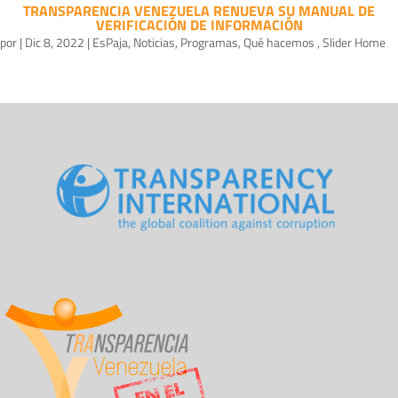
TRANSPARENCIA VENEZUELA RENUEVA SU MANUAL DE
VERIFICACIÓN DE INFORMACIÓN
por
|
Dic 8, 2022
|
EsPaja
,
Noticias
,
Programas
,
Qué hacemos
,
Slider Home