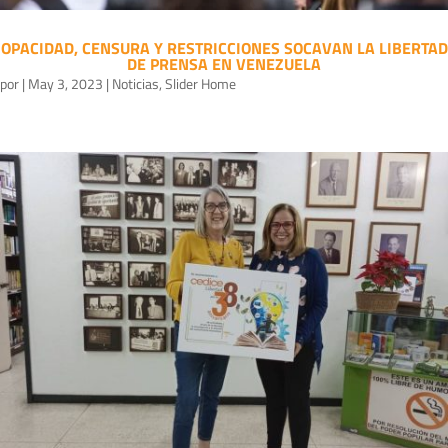
OPACIDAD, CENSURA Y RESTRICCIONES SOCAVAN LA LIBERTAD
DE PRENSA EN VENEZUELA
por
|
May 3, 2023
|
Noticias
,
Slider Home