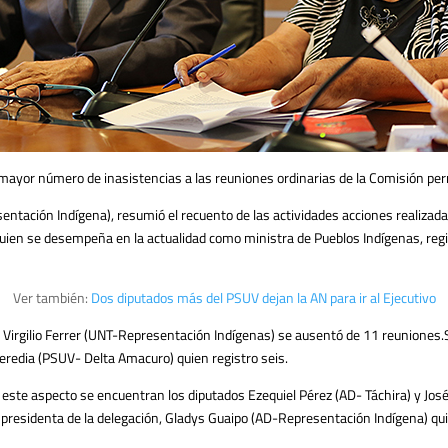
el mayor número de inasistencias a las reuniones ordinarias de la Comisión p
ntación Indígena), resumió el recuento de las actividades acciones realizadas
quien se desempeña en la actualidad como ministra de Pueblos Indígenas, re
Ver también:
Dos diputados más del PSUV dejan la AN para ir al Ejecutivo
r Virgilio Ferrer (UNT-Representación Indígenas) se ausentó de 11 reuniones.S
redia (PSUV- Delta Amacuro) quien registro seis.
en este aspecto se encuentran los diputados Ezequiel Pérez (AD- Táchira) y Jo
 presidenta de la delegación, Gladys Guaipo (AD-Representación Indígena) qui