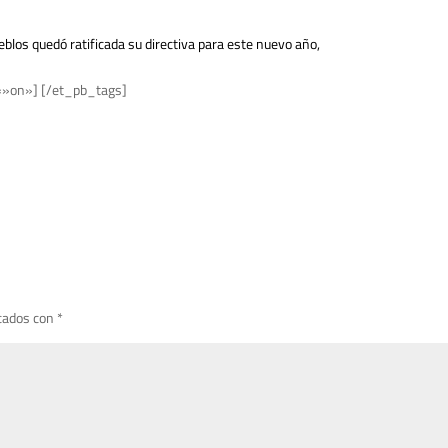
blos quedó ratificada su directiva para este nuevo año,
=»on»] [/et_pb_tags]
cados con
*