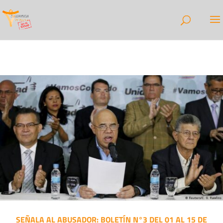
SEÑALA AL ABUSADOR: BOLETÍN N°3 DEL 01 AL 15 DE