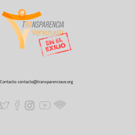
Contacto:
contacto@transparenciave.org