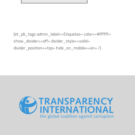
[et_pb_tags admin_label=»Etiquetas» color=»#ffffff»
show_divider=»off» divider_style=»solid»
divider_position=»top» hide_on_mobile=»on» /]