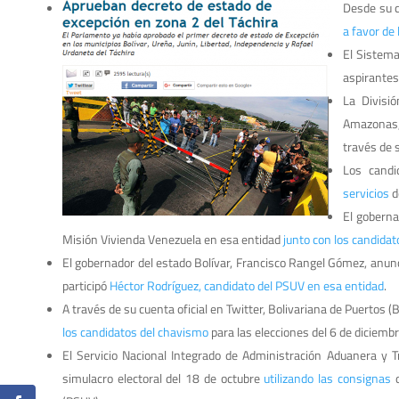
Desde su c
a favor de
El Sistema
aspirantes
La Divisió
Amazonas, 
través de 
Los cand
servicios
d
El goberna
Misión Vivienda Venezuela en esa entidad
junto con los candida
El gobernador del estado Bolívar, Francisco Rangel Gómez, anunc
participó
Héctor Rodríguez, candidato del PSUV en esa entidad
.
A través de su cuenta oficial en Twitter, Bolivariana de Puertos (
los candidatos del chavismo
para las elecciones del 6 de diciembr
El Servicio Nacional Integrado de Administración Aduanera y Tri
simulacro electoral del 18 de octubre
utilizando las consignas
d