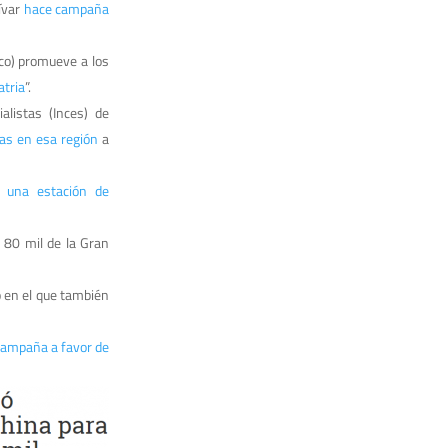
ívar
hace campaña
co) promueve a los
atria
”.
alistas (Inces) de
as en esa región
a
e una estación de
 80 mil de la Gran
o en el que también
campaña a favor de