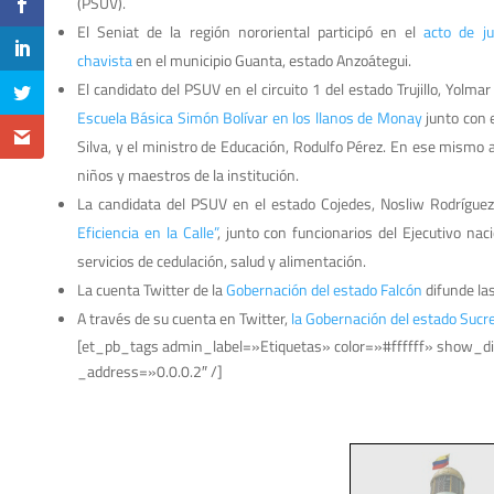
(PSUV).
El Seniat de la región nororiental participó en el
acto de j
chavista
en el municipio Guanta, estado Anzoátegui.
El candidato del PSUV en el circuito 1 del estado Trujillo, Yolmar
Escuela Básica Simón Bolívar en los llanos de Monay
junto con 
Silva, y el ministro de Educación, Rodulfo Pérez. En ese mismo 
niños y maestros de la institución.
La candidata del PSUV en el estado Cojedes, Nosliw Rodrígue
Eficiencia en la Calle”
, junto con funcionarios del Ejecutivo nac
servicios de cedulación, salud y alimentación.
La cuenta Twitter de la
Gobernación del estado Falcón
difunde las
A través de su cuenta en Twitter,
la Gobernación del estado Sucr
[et_pb_tags admin_label=»Etiquetas» color=»#ffffff» show_di
_address=»0.0.0.2″ /]