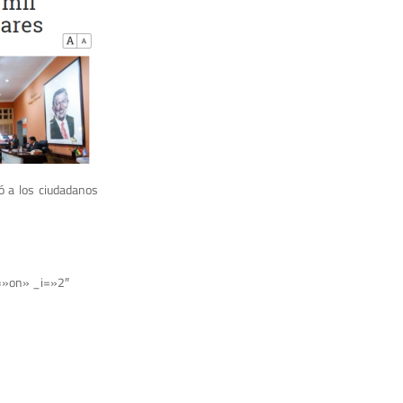
dó a los ciudadanos
e=»on» _i=»2″