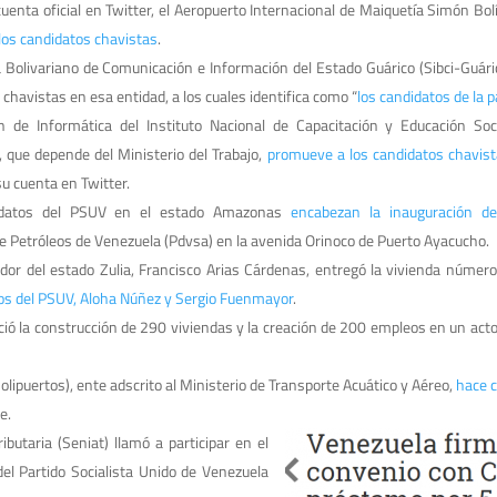
uenta oficial en Twitter, el Aeropuerto Internacional de Maiquetía Simón Bol
 los candidatos chavistas
.
 Bolivariano de Comunicación e Información del Estado Guárico (Sibci-Guári
 chavistas en esa entidad, a los cuales identifica como “
los candidatos de la p
n de Informática del Instituto Nacional de Capacitación y Educación Soci
que depende del Ministerio del Trabajo,
promueve a los candidatos chavist
su cuenta en Twitter.
idatos del PSUV en el estado Amazonas
encabezan la inauguración d
e Petróleos de Venezuela (Pdvsa) en la avenida Orinoco de Puerto Ayacucho.
dor del estado Zulia, Francisco Arias Cárdenas, entregó la vivienda número
tos del PSUV, Aloha Núñez y Sergio Fuenmayor
.
ió la construcción de 290 viviendas y la creación de 200 empleos en un act
Bolipuertos), ente adscrito al Ministerio de Transporte Acuático y Aéreo,
hace 
e.
butaria (Seniat) llamó a participar en el
el Partido Socialista Unido de Venezuela