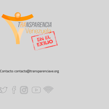
Contacto:
contacto@transparenciave.org