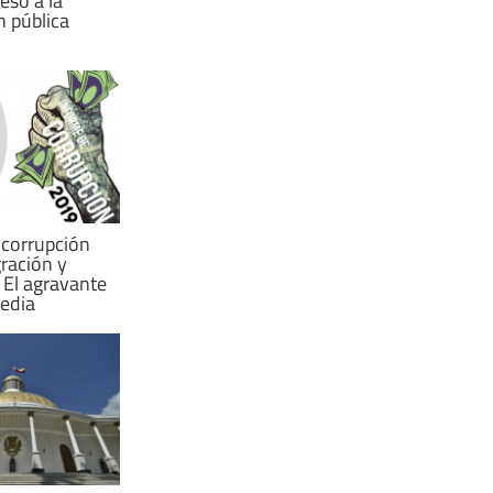
eso a la
n pública
 corrupción
ración y
 El agravante
gedia