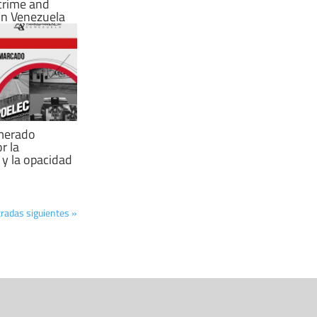
crime and
in Venezuela
merado
r la
a y la opacidad
radas siguientes »