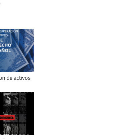
9
́n de activos