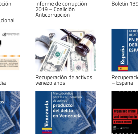
pción
Informe de corrupción
Boletín 13
2019 – Coalición
Anticorrupción
acional
Recuperación de activos
Recuperacio
día
venezolanos
– España