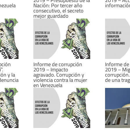
2019 – Presupuesto de la
2019 – Acc
nezuela
Nación: Por tercer año
informació
consecutivo, el secreto
mejor guardado
pción
Informe de corrupción
Informe de
”.
2019 – Impacto
2019 – Mig
ión y la
agravado. Corrupción y
corrupción.
denuncia
violencia contra la mujer
de una tra
en Venezuela