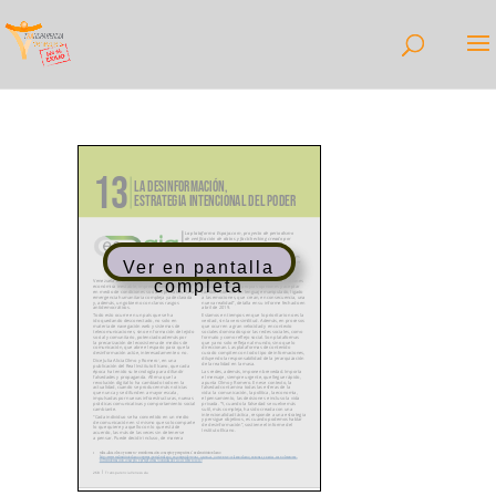
Ver en pantalla
completa