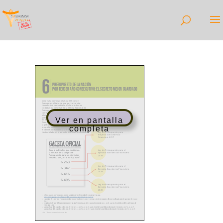
Ver en pantalla
completa