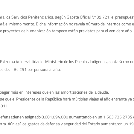
para los Servicios Penitenciarios, según Gaceta Oficial Nº 39.721, el presupu
ará el mismo monto. Dicha información no revela número de internos como en
de proyectos de humanización tampoco están previstos para el venidero año.
 Extrema Vulnerabilidad el Ministerio de los Pueblos Indígenas, contará con u
es decir Bs.251 por persona al año.
a pagar más en intereses que en las amortizaciones de la deuda.
 que el Presidente de la República hará múltiples viajes el año entrante ya 
 2011
defensatienen asignado 8.601.094.000 aumentando en un 1.563.735,273% con r
uerra. Aún así los gastos de defensa y seguridad del Estado aumentaron un 19