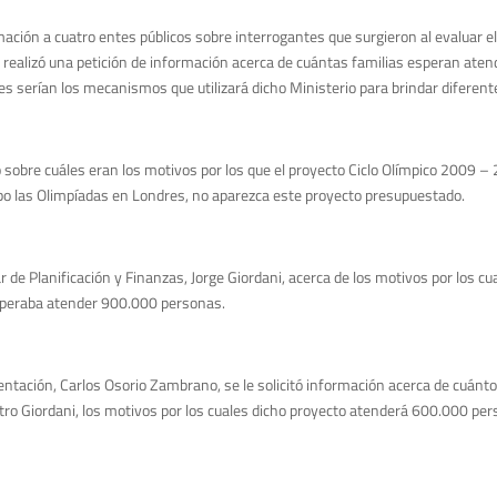
rmación a cuatro entes públicos sobre interrogantes que surgieron al evaluar 
e realizó una petición de información acerca de cuántas familias esperan aten
áles serían los mecanismos que utilizará dicho Ministerio para brindar difer
tó sobre cuáles eran los motivos por los que el proyecto Ciclo Olímpico 2009
cabo las Olimpíadas en Londres, no aparezca este proyecto presupuestado.
lar de Planificación y Finanzas, Jorge Giordani, acerca de los motivos por lo
speraba atender 900.000 personas.
ntación, Carlos Osorio Zambrano, se le solicitó información acerca de cuántos
istro Giordani, los motivos por los cuales dicho proyecto atenderá 600.000 p