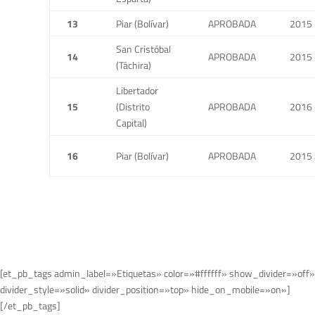
13
Piar (Bolívar)
APROBADA
2015
San Cristóbal
14
APROBADA
2015
(Táchira)
Libertador
15
(Distrito
APROBADA
2016
Capital)
16
Piar (Bolívar)
APROBADA
2015
[et_pb_tags admin_label=»Etiquetas» color=»#ffffff» show_divider=»off»
divider_style=»solid» divider_position=»top» hide_on_mobile=»on»]
[/et_pb_tags]