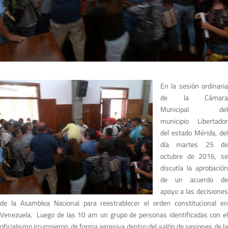
En la sesión ordinaria
de la Cámara
Municipal del
municipio Libertador
del estado Mérida, del
día martes 25 de
octubre de 2016, se
discutía la aprobación
de un acuerdo de
apoyo a las decisiones
de la Asamblea Nacional para reestrablecer el orden constitucional en
Venezuela. Luego de las 10 am un grupo de personas identificadas con el
oficialismo irrumpieron de forma agresiva dentro del salón de sesiones de la