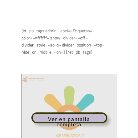
[et_pb_tags admin_label=»Etiquetas»
color=»#ffffff» show_divider=»off»
divider_style=»solid» divider_position=»top»
hide_on_mobile=»on»] [/et_pb_tags]
Ver en pantalla
completa