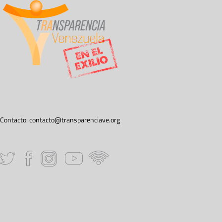
Contacto:
contacto@transparenciave.org