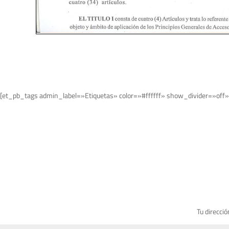
[et_pb_tags admin_label=»Etiquetas» color=»#ffffff» show_divider=»off»
Tu direcció