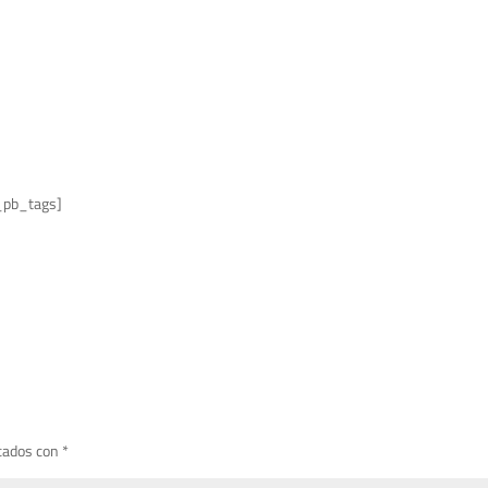
_pb_tags]
cados con
*