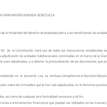
LA GRAN MISIÓN VIVIENDA VENEZUELA
o de la titularidad del derecho de propiedad plena a los beneficiarios de unid
2 de la Constitución, hará uso de todos los mecanismos establecidos tan
a adjudicación de unidades habitacionales construidas en el marco de la Gra
 le sean adjudicadas, y a obtener la protocolización de los documentos que ac
stablecido en la presente Ley, se atribuye competencia al Ejecutivo Naciona
zuela, sobre los inmuebles que le han sido adjudicados, en lo términos previs
s, así como de cualquier otra formalidad necesaria a tal fin;
rvicios e instrumentos financieros que puedan ser utilizados en las transac