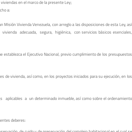
e viviendas en el marco de la presente Ley;
cho a:
an Misión Vivienda Venezuela, con arreglo a las disposiciones de esta Ley, as
 vivienda adecuada, segura, higiénica, con servicios básicos esenciales,
ue establezca el Ejecutivo Nacional, previo cumplimiento de los presupuestos
es de vivienda, así como, en los proyectos iniciados para su ejecución, en lo
cas aplicables a un determinado inmueble, así como sobre el ordenamient
ientes deberes:
onservación, de cuido y de preservación del complejo habitacional en el cual s