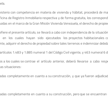
ela.
inisterio con competencia en materia de vivienda y hábitat, procederá de ma
la Oficina de Registro Inmobiliario respectiva y de forma gratuita, los corres
uidas en el marco de la Gran Misión Vivienda Venezuela, el derecho de propie
iere el presente artículo, se llevará a cabo con independencia de la situación 
 en los cuales hayan sido ejecutados los proyectos habitacionales corre
e, adquirir el derecho de propiedad sobre tales terrenos e indemnizar debidam
 artículos 1.483 y 1.885 numeral 1 del Código Civil vigente, y 463 numeral 6 d
tos a los cuales se contrae el artículo anterior, deberá llevarse a cabo res
as situaciones:
inadas completamente en cuanto a su construcción, y que ya fueron adjudic
minadas completamente en cuanto a su construcción, pero que se encuentran