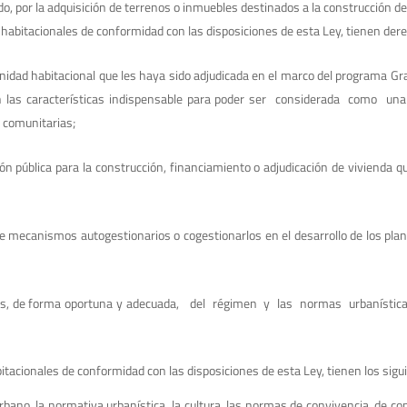
do, por la adquisición de terrenos o inmuebles destinados a la construcción d
 habitacionales de conformidad con las disposiciones de esta Ley, tienen dere
 unidad habitacional que les haya sido adjudicada en el marco del programa Gr
n las características indispensable para poder ser considerada como una
 comunitarias;
n pública para la construcción, financiamiento o adjudicación de vivienda q
nte mecanismos autogestionarios o cogestionarlos en el desarrollo de los plan
veles, de forma oportuna y adecuada, del régimen y las normas urbanísti
itacionales de conformidad con las disposiciones de esta Ley, tienen los sigu
 urbano, la normativa urbanística, la cultura, las normas de convivencia, de c