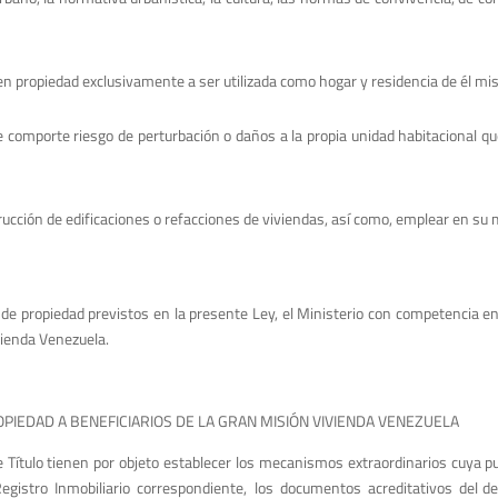
 en propiedad exclusivamente a ser utilizada como hogar y residencia de él mi
ue comporte riesgo de perturbación o daños a la propia unidad habitacional qu
nstrucción de edificaciones o refacciones de viviendas, así como, emplear en 
 de propiedad previstos en la presente Ley, el Ministerio con competencia en
vienda Venezuela.
PIEDAD A BENEFICIARIOS DE LA GRAN MISIÓN VIVIENDA VENEZUELA
te Título tienen por objeto establecer los mecanismos extraordinarios cuya 
de Registro Inmobiliario correspondiente, los documentos acreditativos del d