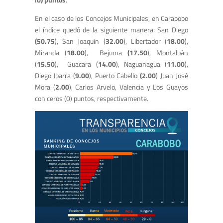
En el caso de los Concejos Municipales, en Carabobo
el índice quedó de la siguiente manera: San Diego
(50.75
), San Joaquín (
32.00
), Libertador (
18.00
),
Miranda (
18.00
), Bejuma
(17.50
), Montalbán
(
15.50
), Guacara (
14.00
), Naguanagua (
11.00
),
Diego Ibarra (
9.00
), Puerto Cabello
(2.00
) Juan José
Mora (
2.00
), Carlos Arvelo, Valencia y Los Guayos
con ceros (0) puntos, respectivamente.