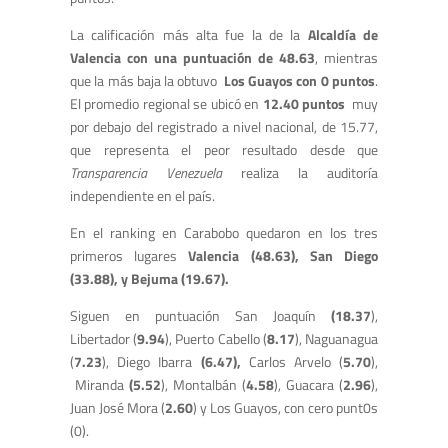
La calificación más alta fue la de la
Alcaldía de
Valencia con una puntuación de 48.63
, mientras
que la más baja la obtuvo
Los Guayos con 0 puntos
.
El promedio regional se ubicó en
12.40 puntos
muy
por debajo del registrado a nivel nacional, de 15.77,
que representa el peor resultado desde que
Transparencia Venezuela
realiza la auditoría
independiente en el país.
En el ranking en Carabobo quedaron en los tres
primeros lugares
Valencia (48.63), San Diego
(33.88), y Bejuma (19.67).
Siguen en puntuación San Joaquín
(18.37
),
Libertador (
9.94
), Puerto Cabello (
8.17
), Naguanagua
(
7.23
), Diego Ibarra
(6.47),
Carlos Arvelo (
5.70
),
Miranda
(5.52
), Montalbán (
4.58
), Guacara (
2.96
),
Juan José Mora (
2.60
) y Los Guayos, con cero punt0s
(0).