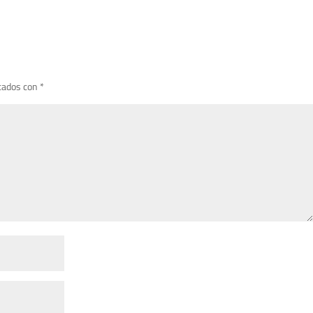
cados con
*