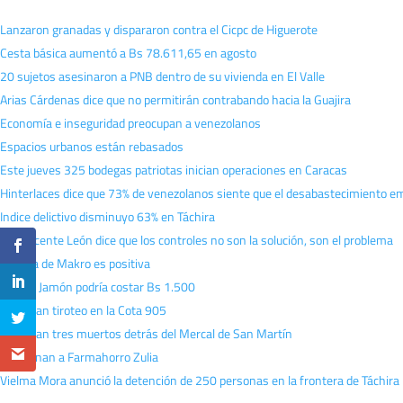
Lanzaron granadas y dispararon contra el Cicpc de Higuerote
Cesta básica aumentó a Bs 78.611,65 en agosto
20 sujetos asesinaron a PNB dentro de su vivienda en El Valle
Arias Cárdenas dice que no permitirán contrabando hacia la Guajira
Economía e inseguridad preocupan a venezolanos
Espacios urbanos están rebasados
Este jueves 325 bodegas patriotas inician operaciones en Caracas
Hinterlaces dice que 73% de venezolanos siente que el desabastecimiento 
Indice delictivo disminuyo 63% en Táchira
Luis Vicente León dice que los controles no son la solución, son el problema
Medida de Makro es positiva
Pan de Jamón podría costar Bs 1.500
Reportan tiroteo en la Cota 905
Reportan tres muertos detrás del Mercal de San Martín
Sancionan a Farmahorro Zulia
Vielma Mora anunció la detención de 250 personas en la frontera de Táchira