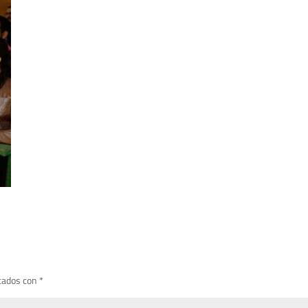
cados con
*