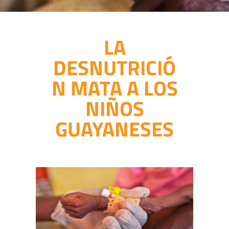
LA
DESNUTRICIÓ
N MATA A LOS
NIÑOS
GUAYANESES