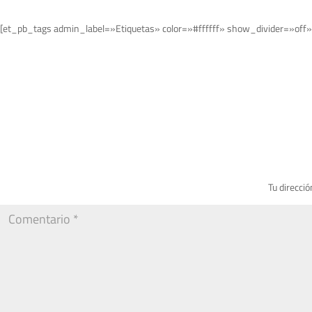
[et_pb_tags admin_label=»Etiquetas» color=»#ffffff» show_divider=»off»
Tu direcció