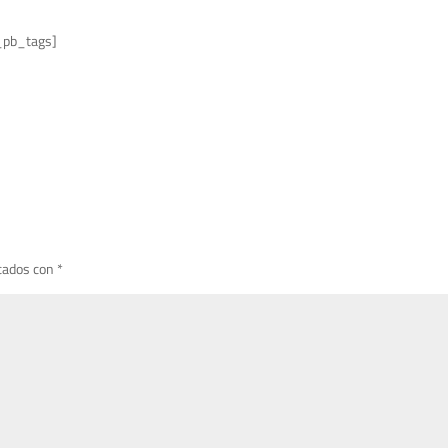
_pb_tags]
cados con
*