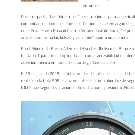
entonces.
Por otra parte, Las “directrices” o restricciones para adquir
comunidad, en donde los Consejos Comunales se encargan de gesti
en el Pdval Santa Rosa del barrio Antonio José de Sucre, “el p
am; el señor arma las bolsas y las vende” apunta una señora.
En el Módulo de Barrio Adentro del sector Obelisco de Barqui
hasta la 1 p.m., no cumpliendo así con la accesibilidad del der
atención médica en horas de la tarde ¿a dónde acude?
El 13 de julio de 2015, el Gobierno decide salir a las calles de 
realizó en la Cota 905 el lanzamiento del último abordaje de se
(OLP), que según declaraciones ofrecidas por el presidente Nicolás