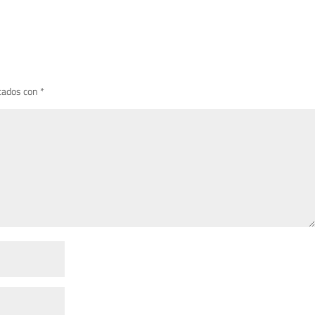
cados con
*