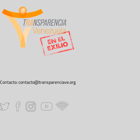
Contacto:
contacto@transparenciave.org