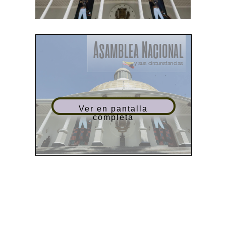
Ver en pantalla
completa