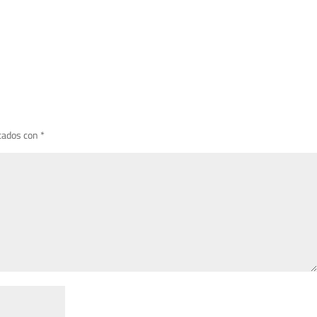
cados con
*