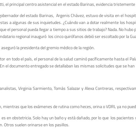
ti, el principal centro asistencial en el estado Barinas, evidencia tristemente
 el gobernador del estado Barinas, Argenis Chávez, estuvo de visita en el hospi
tas a algunas de sus inquietudes. ¿Cuándo van a dotar realmente los hospita
que el personal pueda llegar a tiempo a sus sitios de trabajo? Nada. No hubo 
ndatario regional inauguró los cinco quirófanos debió ser escoltado por la Gu
aseguró la presidenta del gremio médico de la región.
ctor en todo el país, el personal de la salud caminó pacíficamente hasta el P
ria. En el documento entregado se detallaban las mismas solicitudes que se h
analistas, Virginia Sarmiento, Tomás Salazar y Alexa Contreras, respectiv
an, mientras que los exámenes de rutina como heces, orina o VDRL ya no puede
s es en obstetricia. Solo hay un baño y está dañado, por lo que los paciente
n. Otros suelen orinarse en los pasillos.