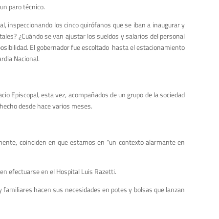
 un paro técnico.
tal, inspeccionando los cinco quirófanos que se iban a inaugurar y
les? ¿Cuándo se van ajustar los sueldos y salarios del personal
posibilidad. El gobernador fue escoltado hasta el estacionamiento
ardia Nacional.
alacio Episcopal, esta vez, acompañados de un grupo de la sociedad
an hecho desde hace varios meses.
amente, coinciden en que estamos en “un contexto alarmante en
n efectuarse en el Hospital Luis Razetti.
s y familiares hacen sus necesidades en potes y bolsas que lanzan