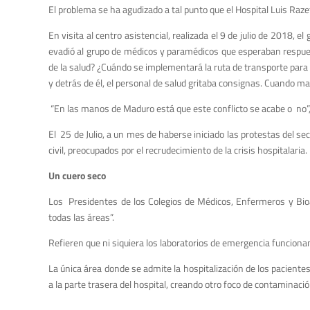
El problema se ha agudizado a tal punto que el Hospital Luis Razet
En visita al centro asistencial, realizada el 9 de julio de 2018,
evadió al grupo de médicos y paramédicos que esperaban respues
de la salud? ¿Cuándo se implementará la ruta de transporte para 
y detrás de él, el personal de salud gritaba consignas. Cuando ma
“En las manos de Maduro está que este conflicto se acabe o no”, 
El 25 de Julio, a un mes de haberse iniciado las protestas del se
civil, preocupados por el recrudecimiento de la crisis hospitala
Un cuero seco
Los Presidentes de los Colegios de Médicos, Enfermeros y Bio
todas las áreas”.
Refieren que ni siquiera los laboratorios de emergencia funcion
La única área donde se admite la hospitalización de los paciente
a la parte trasera del hospital, creando otro foco de contaminació