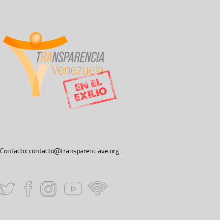
Contacto:
contacto@transparenciave.org