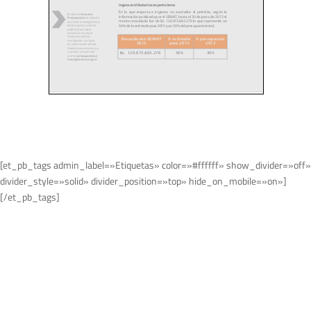
[et_pb_tags admin_label=»Etiquetas» color=»#ffffff» show_divider=»off»
divider_style=»solid» divider_position=»top» hide_on_mobile=»on»]
[/et_pb_tags]