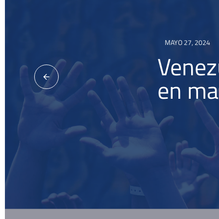
JUNIO 3, 2022
MAYO 27, 2024
O
J
M
gobierno abiert
Venez
comic
en ma