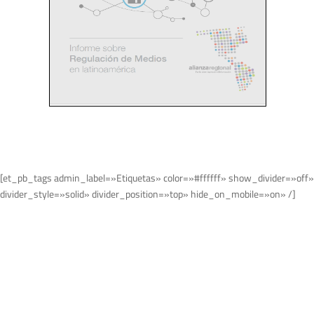
[et_pb_tags admin_label=»Etiquetas» color=»#ffffff» show_divider=»off»
divider_style=»solid» divider_position=»top» hide_on_mobile=»on» /]