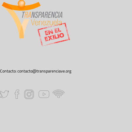
Contacto:
contacto@transparenciave.org