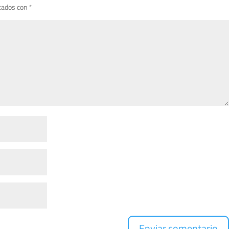
cados con
*