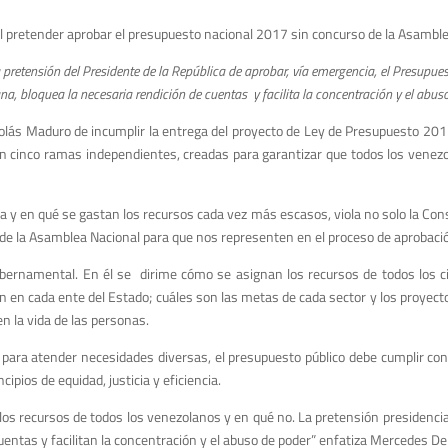
l pretender aprobar el presupuesto nacional 2017 sin concurso de la Asambl
pretensión del Presidente de la República de aprobar, vía emergencia, el Presupues
a, bloquea la necesaria rendición de cuentas y facilita la concentración y el abus
icolás Maduro de incumplir la entrega del proyecto de Ley de Presupuesto 20
 en cinco ramas independientes, creadas para garantizar que todos los venezo
 y en qué se gastan los recursos cada vez más escasos, viola no solo la Cons
de la Asamblea Nacional para que nos representen en el proceso de aprobación
bernamental. En él se dirime cómo se asignan los recursos de todos los ciu
n en cada ente del Estado; cuáles son las metas de cada sector y los proyecto 
n la vida de las personas.
 para atender necesidades diversas, el presupuesto público debe cumplir con 
ipios de equidad, justicia y eficiencia.
os recursos de todos los venezolanos y en qué no. La pretensión presidencial 
 cuentas y facilitan la concentración y el abuso de poder” enfatiza Mercedes D