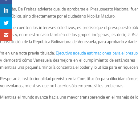
Aún más, De Freitas advierte que, de aprobarse el Presupuesto Nacional fuer
la República, sino directamente por el ciudadano Nicolás Maduro.
Para que cuenten los intereses colectivos, es preciso que el presupuesto públ
del país y, en nuestro caso también de los grupos indígenas, es decir, la A
Constitución de la República Bolivariana de Venezuela, para aprobarlo y darle
Ya en una nota previa titulada:
Ejecutivo adeuda estimaciones para el presu
y demostró cómo Venezuela desmejora en el cumplimiento de estándares inte
mientras una pequeña minoría concentra el poder y lo utiliza para enriquecer
Respetar la institucionalidad prevista en la Constitución para dilucidar cómo 
venezolanos, mientras que no hacerlo sólo empeorará los problemas.
Mientras el mundo avanza hacia una mayor transparencia en el manejo de los 