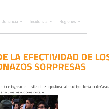
Denuncia
Incidencia
Regiones
E LA EFECTIVIDAD DE LO
NAZOS SORPRESAS
itir el ingreso de movilizaciones opositoras al municipio libertador de Caraca
r activas las acciones de calle.