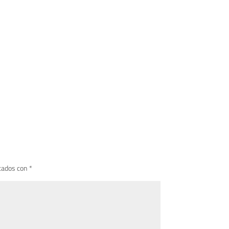
cados con
*