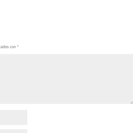
cados con
*