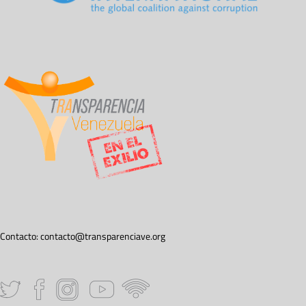
Contacto:
contacto@transparenciave.org