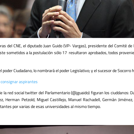
oras del CNE, el diputado Juan Guido (VP- Vargas), presidente del Comité de 
te sometidos a la postulación sólo 17 resultaron aprobados, todos provenien
el poder Ciudadano, lo nombrará el poder Legislativo; y el sucesor de Socorro 
l consignar aspirantes
 la red social twitter del Parlamentario (
@jguaido
) figuran los ciuddanos: D
ález, Herman Petzold, Miguel Castillejo, Manuel Rachadell, Germán Jiménez,
estantes por varias de esas universidades al mismo tiempo.