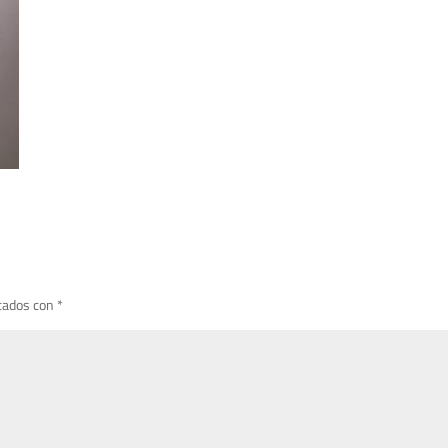
cados con
*