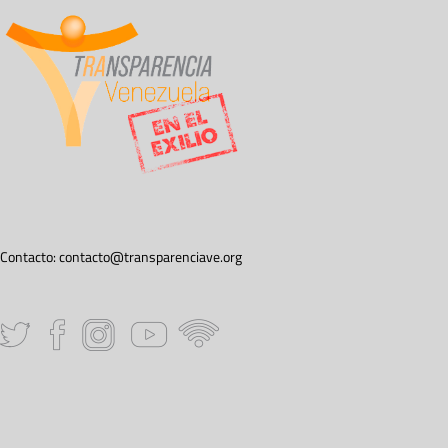
Contacto:
contacto@transparenciave.org