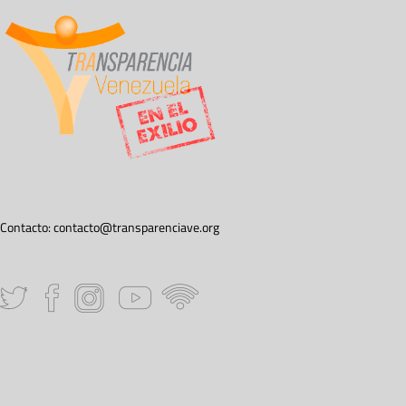
Contacto:
contacto@transparenciave.org