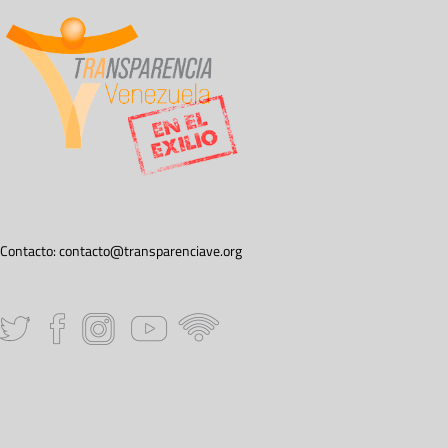
Contacto:
contacto@transparenciave.org