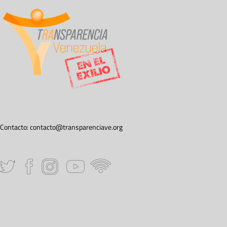
Contacto:
contacto@transparenciave.org