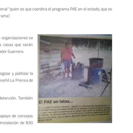
ional “quien es que coordina el programa PAE en el estado, que es
grama”.
s organizaciones se
as casas que serán
ador Guerrero.
izar y politizar la
 reseñó La Prensa de
 detención. También
l apoyo de consejos
a instalación de 830