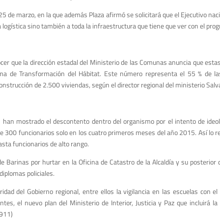
5 de marzo, en la que además Plaza afirmó se solicitará que el Ejecutivo nac
 logística sino también a toda la infraestructura que tiene que ver con el pro
ocer que la dirección estadal del Ministerio de las Comunas anuncia que esta
ama de Transformación del Hábitat. Este número representa el 55 % de l
nstrucción de 2.500 viviendas, según el director regional del ministerio Salv
n han mostrado el descontento dentro del organismo por el intento de ideolog
ia de 300 funcionarios solo en los cuatro primeros meses del año 2015. Así lo
sta funcionarios de alto rango.
e Barinas por hurtar en la Oficina de Catastro de la Alcaldía y su posterior
iplomas policiales.
ad del Gobierno regional, entre ellos la vigilancia en las escuelas con e
ntes, el nuevo plan del Ministerio de Interior, Justicia y Paz que incluirá l
-911)