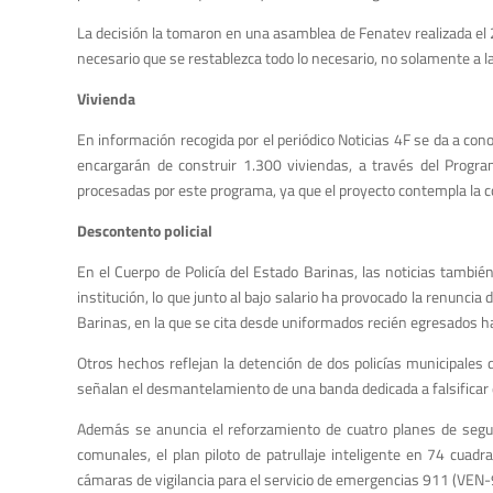
La decisión la tomaron en una asamblea de Fenatev realizada el 2
necesario que se restablezca todo lo necesa­rio, no solamente a la
Vivienda
En información recogida por el periódico Noticias 4F se da a con
encargarán de construir 1.300 viviendas, a través del Progr
procesadas por este programa, ya que el proyecto contempla la co
Descontento policial
En el Cuerpo de Policía del Estado Barinas, las noticias tambié
institución, lo que junto al bajo salario ha provocado la renunc
Barinas, en la que se cita desde uniformados recién egresados ha
Otros hechos reflejan la detención de dos policías municipales d
señalan el desmantelamiento de una banda dedicada a falsificar d
Además se anuncia el reforzamiento de cuatro planes de segurid
comunales, el plan piloto de patrullaje inteligente en 74 cuadra
cámaras de vigilancia para el servicio de emergencias 911 (VEN